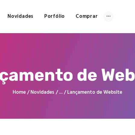
Home
Sobre Nós
Novidades
Porfólio
Comprar
PRINT COLOR
Novidades
Porfólio
Artes Gráficas e Publicidade
Comprar
Websites
Contacte-nos
çamento de Web
Home
Novidades
...
Lançamento de Website